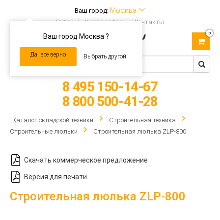
Москва
Ваш город:
Войти
Карта сайта
Контакты
0
Ваш город Москва ?
Toggle
navigation
Да, все верно
Выбрать другой
8 495 150-14-67
8 800 500-41-28
Каталог складской техники
Строительная техника
Строительные люльки
Строительная люлька ZLP-800
Скачать коммерческое предложение
Версия для печати
Строительная люлька ZLP-800