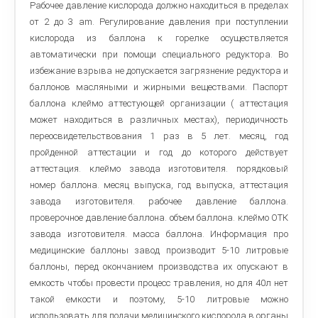
Рабочее давление кислорода должно находиться в пределах
от 2 до 3 am. Регулирование давления при поступлении
кислорода из баллона к горелке осуществляется
автоматически при помощи специального редуктора. Во
избежание взрыва не допускается загрязнение редуктора и
баллонов масляными и жирными веществами. Паспорт
баллона клеймо аттестующей организации ( аттестация
может находиться в различных местах), периодичность
переосвидетельствования 1 раз в 5 лет. месяц, год
пройденной аттестации и год до которого действует
аттестация. клеймо завода изготовителя. порядковый
номер баллона. месяц выпуска, год выпуска, аттестация
завода изготовителя. рабочее давление баллона.
проверочное давление баллона. объем баллона. клеймо ОТК
завода изготовителя. масса баллона. Информация про
медицинские баллоны завод производит 5-10 литровые
баллоны, перед окончанием производства их опускают в
емкость чтобы провести процесс травления, но для 40л нет
такой емкости и поэтому, 5-10 литровые можно
использовать для подачи медицинского кислорода в органы