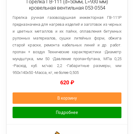
Горелка ГВ-111 (d=50мм, L=930 мм)
кровельная вентильная 053-0554
Горелка ручная газовоздушная инжекторная ГВ-111Р
предназначена для нагрева изделий и заготовок из черных
и цветных металлов и их пайки, оплавления битумных
рулонных материалов, сушки литейных форм, обжига
старой краски, ремонта кабельных линий и др. работ.
пропан + воздух Технические характеристики -Диаметр
мундштука, мм 50 -Давление пропан-бутана, МПа 0,25
-Расход, куб. м/час 2,2 -Габаритные размеры, мм
950х140х50 -Масса, кг, не более 0,505
620
₽
В корзину
Подробнее