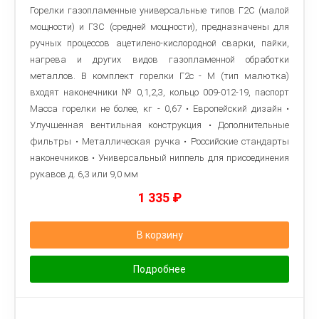
Горелки газопламенные универсальные типов Г2С (малой
мощности) и Г3С (средней мощности), предназначены для
ручных процессов ацетилено-кислородной сварки, пайки,
нагрева и других видов газопламенной обработки
металлов. В комплект горелки Г2с - М (тип малютка)
входят наконечники № 0,1,2,3, кольцо 009-012-19, паспорт
Масса горелки не более, кг - 0,67 • Европейский дизайн •
Улучшенная вентильная конструкция • Дополнительные
фильтры • Металлическая ручка • Российские стандарты
наконечников • Универсальный ниппель для присоединения
рукавов д. 6,3 или 9,0 мм
1 335
₽
В корзину
Подробнее