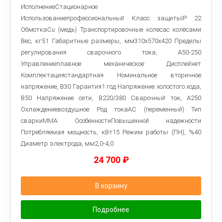
ИсполнениеСтационарное
Использованиепрофессиональный Класс защитыIP 22
ОбмоткаCu (медь) Транспортировочные колесас колёсами
Вес, кг51 Габаритные размеры, мм310х570х420 Пределы
регулирования сварочного тока, А50-250
Управлениеплавное механическое Дисплейнет
Комплектациястандартная Номинальное вторичное
напряжение, В30 Гарантия1 год Напряжение холостого хода,
В50 Напряжение сети, В220/380 Сварочный ток, А250
Охлаждениевоздушное Род токаАС (переменный) Тип
сваркиMMA ОсобенностиПовышенной надежности
Потребляемая мощность, кВт15 Режим работы (ПН), %40
Диаметр электрода, мм2,0-4,0
24 700
₽
В корзину
Подробнее