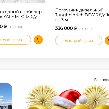
Jungheinrich DFG16 б/у, 
к YALE MTC-13 б/у
кг, 3 м
00
₽
1 075 000
336 000
₽
420 000
трый заказ
Быстрый заказ
Все но