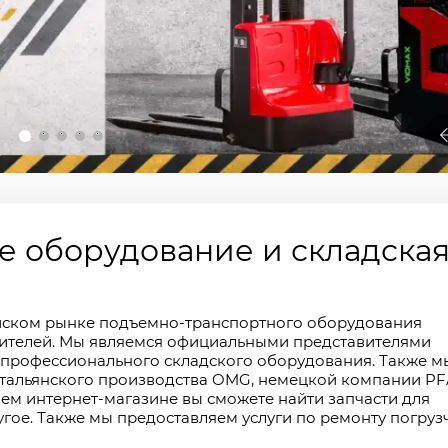
2
3
4
5
 оборудование и складска
йском рынке подъемно-транспортного оборудования
ителей. Мы являемся официальными представителями
профессионального складского оборудования. Также м
 итальянского производства OMG, немецкой компании P
нашем интернет-магазине вы сможете найти запчасти для
угое. Также мы предоставляем услуги по ремонту погруз