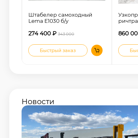
Lema E1030 б/у
ричтра
274 400
₽
860 0
343 000
Быстрый заказ
Быс
Новости