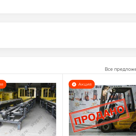
Все предлож
ия
Акция
Погрузчик дизельный
оходный штабелёр-