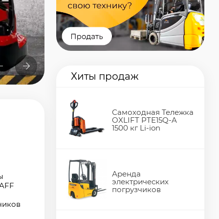
Хиты продаж
я
Самоходная Тележка
OXLIFT PTE15Q-A
1500 кг Li-ion
ы
FAFF
Аренда
чиков
электрических
погрузчиков