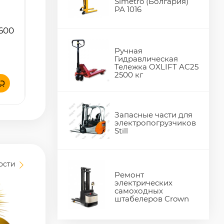
1600
Simetro (Болгария)
PA 1016
Ручная
Гидравлическая
Тележка OXLIFT AC25
2500 кг
Запасные части для
электропогрузчиков
Still
вости
Ремонт
электрических
самоходных
штабелеров Crown