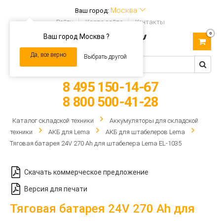
Москва
Ваш город:
Войти
Карта сайта
Контакты
0
Ваш город Москва ?
Toggle
navigation
Да, все верно
Выбрать другой
8 495 150-14-67
8 800 500-41-28
Каталог складской техники
Аккумуляторы для складской
техники
АКБ для Lema
АКБ для штабелеров Lema
Тяговая батарея 24V 270 Ah для штабелера Lema EL-1035
Скачать коммерческое предложение
Версия для печати
Тяговая батарея 24V 270 Ah для