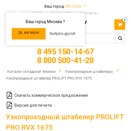
Москва
Ваш город:
Войти
Карта сайта
Контакты
0
Ваш город Москва ?
Toggle
navigation
Да, все верно
Выбрать другой
8 495 150-14-67
8 800 500-41-28
Каталог складской техники
Узкопроходные штабелеры
Узкопроходный штабелер PROLIFT PRO RVX 1675
Скачать коммерческое предложение
Версия для печати
Узкопроходный штабелер PROLIFT
PRO RVX 1675