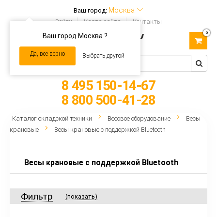
Москва
Ваш город:
Войти
Карта сайта
Контакты
0
Ваш город Москва ?
Toggle
navigation
Да, все верно
Выбрать другой
8 495 150-14-67
8 800 500-41-28
Каталог складской техники
Весовое оборудование
Весы
крановые
Весы крановые с поддержкой Bluetooth
Весы крановые с поддержкой Bluetooth
Фильтр
(показать)