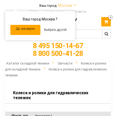
Москва
Ваш город:
Войти
Карта сайта
Контакты
0
Ваш город Москва ?
Toggle
navigation
Да, все верно
Выбрать другой
8 495 150-14-67
8 800 500-41-28
Каталог складской техники
Запчасти
Колеса и ролики
для складской техники
Колеса и ролики для гидравлических
тележек
Колеса и ролики для гидравлических
тележек
Фильтр
(показать)