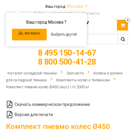
Москва
Ваш город:
Войти
Карта сайта
Контакты
0
Ваш город Москва ?
Toggle
navigation
Да, все верно
Выбрать другой
8 495 150-14-67
8 800 500-41-28
Каталог складской техники
Запчасти
Колеса и ролики
для складской техники
Комплекты колес к тележкам
Комплект пневмо колес Ø450 (4шт) г/п 2000 кг.
Скачать коммерческое предложение
Версия для печати
Комплект пневмо колес Ø450