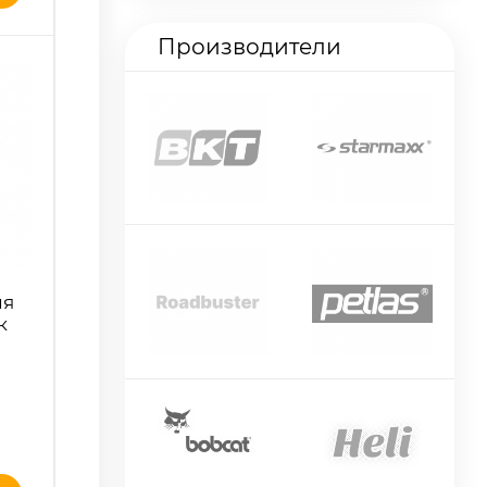
Производители
ля
к