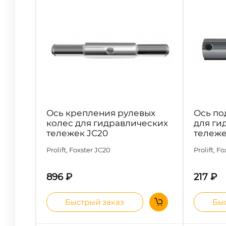
Ось крепления рулевых
Ось по
колес для гидравлических
для ги
тележек JC20
тележе
Prolift, Foxster
JC20
Prolift, F
896
₽
217
₽
Быстрый заказ
Быс