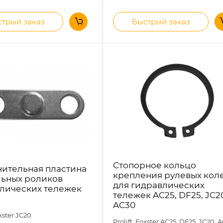
трый заказ
Быстрый заказ
Стопорное кольцо
ительная пластина
крепления рулевых кол
ьных роликов
для гидравлических
лических тележек
тележек AC25, DF25, JC2
AC30
oxster
JC20
Prolift, Foxster AC25, DF25, JC20, 