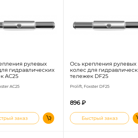
епления рулевых
Ось крепления рулевых
для гидравлических
колес для гидравличес
к AC25
тележек DF25
oxster
AC25
Prolift, Foxster
DF25
896
₽
трый заказ
Быстрый заказ