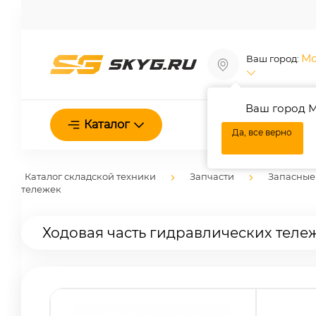
Мо
Ваш город:
Ваш город М
О нас
Каталог
Да, все верно
Каталог складской техники
Запчасти
Запасные
тележек
Ходовая часть гидравлических теле