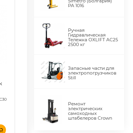
Simetro (Болгария)
PA 1016
Ручная
Гидравлическая
Тележка OXLIFT AC25
2500 кг
Запасные части для
электропогрузчиков
Still
к
AC30
Ремонт
электрических
самоходных
штабелеров Crown