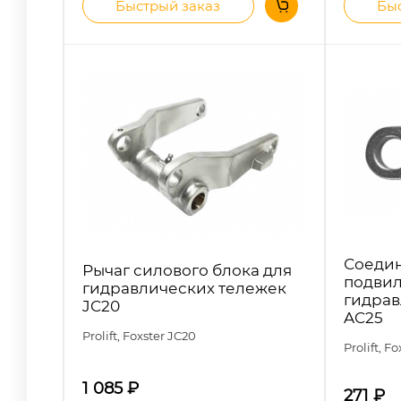
Быстрый заказ
Быс
Соедин
Рычаг силового блока для
подвил
гидравлических тележек
гидрав
JC20
AC25
Prolift, Foxster
JC20
Prolift, F
1 085
₽
271
₽