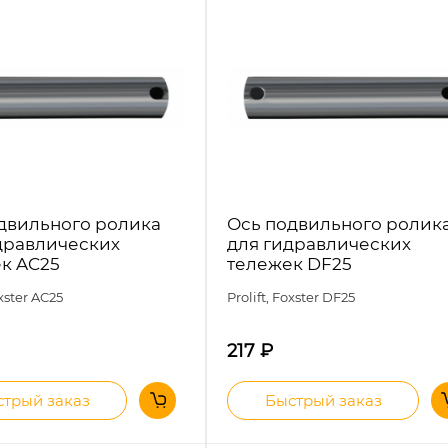
двильного ролика
Ось подвильного ролик
дравлических
для гидравлических
к AC25
тележек DF25
oxster
AC25
Prolift, Foxster DF25
217
₽
трый заказ
Быстрый заказ