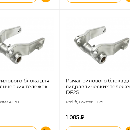
силового блока для
Рычаг силового блока д
лических тележек
гидравлических тележе
DF25
oxster
AC30
Prolift, Foxster
DF25
1 085
₽