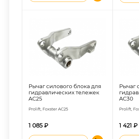
Рычаг силового блока для
Рычаг 
гидравлических тележек
гидрав
AC25
AC30
Prolift, Foxster
AC25
Prolift, F
1 085
₽
1 421
₽