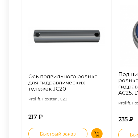
Подши
Ось подвильного ролика
ролика
для гидравлических
гидрав
тележек JC20
AC25, D
Prolift, Foxster
JC20
Prolift, F
217
₽
235
₽
Быстрый заказ
Быс