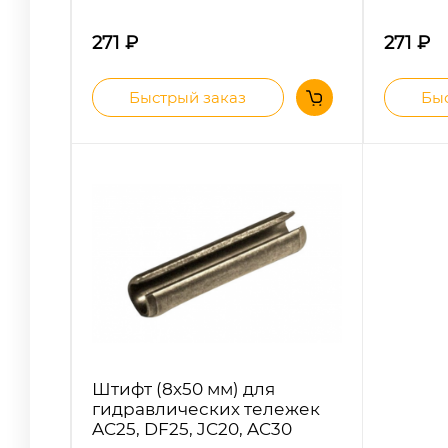
271
₽
271
₽
Быстрый заказ
Быс
Штифт (8х50 мм) для
гидравлических тележек
AC25, DF25, JC20, AC30