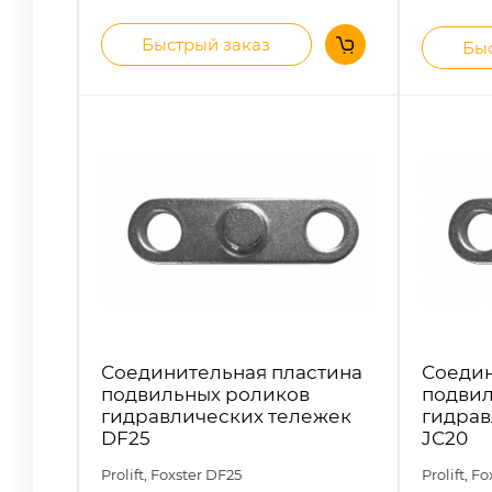
Быстрый заказ
Быс
Соединительная пластина
Соедин
подвильных роликов
подвил
гидравлических тележек
гидрав
DF25
JC20
Prolift, Foxster
DF25
Prolift, F