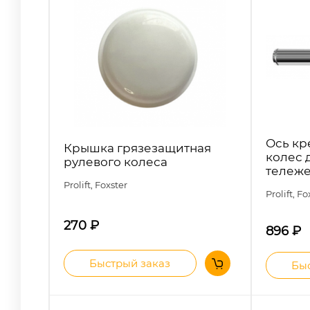
Ось кр
Крышка грязезащитная
колес 
рулевого колеса
тележе
Prolift, Foxster
Prolift, F
270
₽
896
₽
Быстрый заказ
Быс