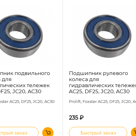
пник подвильного
Подшипник рулевого
 для
колеса для
лических тележек
гидравлических тележе
F25, JC20, AC30
AC25, DF25, JC20, AC30
oxster AC25, DF25, JC20, AC30
Prolift, Foxster AC25, DF25, JC20, 
235
₽
трый заказ
Быстрый заказ