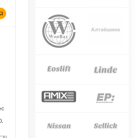
ес
0,
AC30