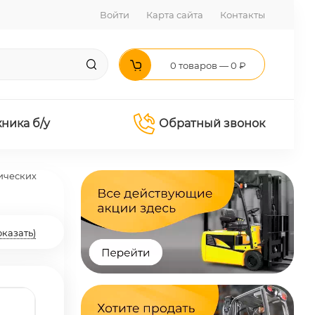
Войти
Карта сайта
Контакты
0 товаров — 0 ₽
хника б/у
Обратный звонок
ических
оказать)