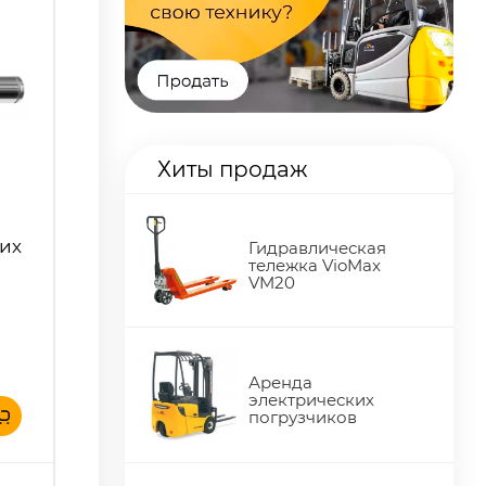
Хиты продаж
ких
Гидравлическая
тележка VioMax
VM20
Аренда
электрических
погрузчиков