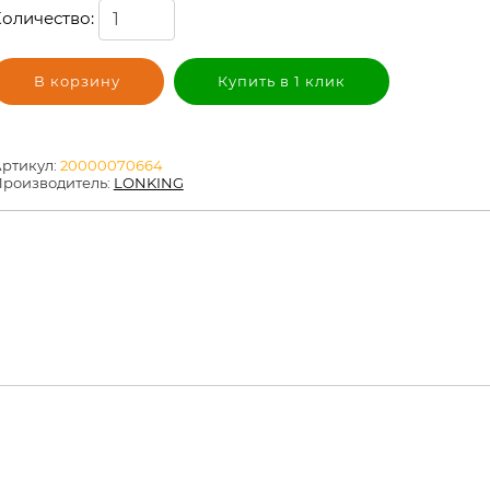
оличество:
В корзину
Купить в 1 клик
ртикул:
20000070664
роизводитель:
LONKING