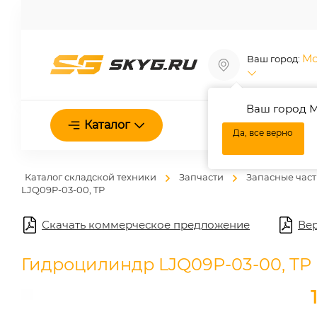
Мо
Ваш город:
Ваш город М
О нас
Каталог
Да, все верно
Каталог складской техники
Запчасти
Запасные част
LJQ09P-03-00, TP
Скачать коммерческое предложение
Вер
Гидроцилиндр LJQ09P-03-00, TP