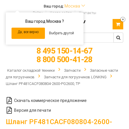
Москва
Ваш город:
Войти
Карта сайта
Контакты
0
Ваш город Москва ?
Toggle
navigation
Да, все верно
Выбрать другой
8 495 150-14-67
8 800 500-41-28
Каталог складской техники
Запчасти
Запасные части
для погрузчиков
Запчасти для погрузчиков LONKING
Шланг PF481CACF080804-2600-PG2600, TP
Скачать коммерческое предложение
Версия для печати
Шланг PF481CACF080804-2600-