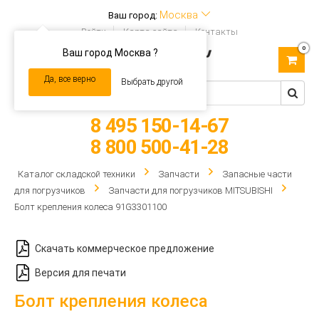
Москва
Ваш город:
Войти
Карта сайта
Контакты
0
Ваш город Москва ?
Toggle
navigation
Да, все верно
Выбрать другой
8 495 150-14-67
8 800 500-41-28
Каталог складской техники
Запчасти
Запасные части
для погрузчиков
Запчасти для погрузчиков MITSUBISHI
Болт крепления колеса 91G3301100
Скачать коммерческое предложение
Версия для печати
Болт крепления колеса