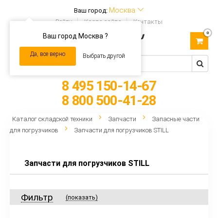
Москва
Ваш город:
Войти
Карта сайта
Контакты
0
Ваш город Москва ?
Toggle
navigation
Да, все верно
Выбрать другой
8 495 150-14-67
8 800 500-41-28
Каталог складской техники
Запчасти
Запасные части
для погрузчиков
Запчасти для погрузчиков STILL
Запчасти для погрузчиков STILL
Фильтр
(показать)