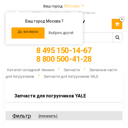
Москва
Ваш город:
Войти
Карта сайта
Контакты
0
Ваш город Москва ?
Toggle
navigation
Да, все верно
Выбрать другой
8 495 150-14-67
8 800 500-41-28
Каталог складской техники
Запчасти
Запасные части
для погрузчиков
Запчасти для погрузчиков YALE
Запчасти для погрузчиков YALE
Фильтр
(показать)