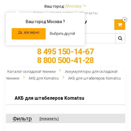
Москва
Ваш город:
Войти
Карта сайта
Контакты
0
Ваш город Москва ?
Toggle
navigation
Да, все верно
Выбрать другой
8 495 150-14-67
8 800 500-41-28
Каталог складской техники
Аккумуляторы для складской
техники
АКБ для Komatsu
АКБ для штабелеров Komatsu
АКБ для штабелеров Komatsu
Фильтр
(показать)