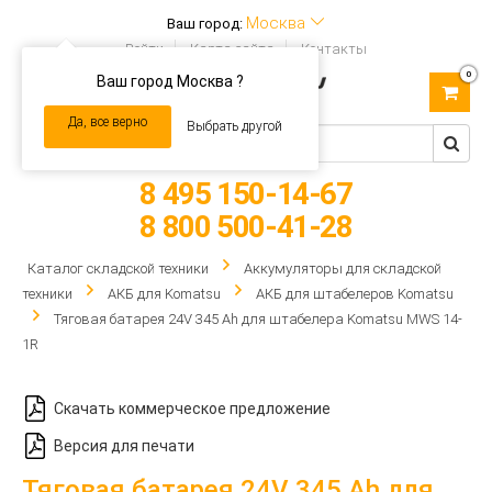
Москва
Ваш город:
Войти
Карта сайта
Контакты
0
Ваш город Москва ?
Toggle
navigation
Да, все верно
Выбрать другой
8 495 150-14-67
8 800 500-41-28
Каталог складской техники
Аккумуляторы для складской
техники
АКБ для Komatsu
АКБ для штабелеров Komatsu
Тяговая батарея 24V 345 Ah для штабелера Komatsu MWS 14-
1R
Скачать коммерческое предложение
Версия для печати
Тяговая батарея 24V 345 Ah для