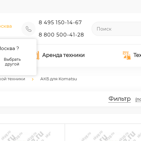
8 495 150-14-67
сква
8 800 500-41-28
осква ?
Аренда техники
Те
Выбрать
другой
кой техники
АКБ для Komatsu
Фильтр
(п