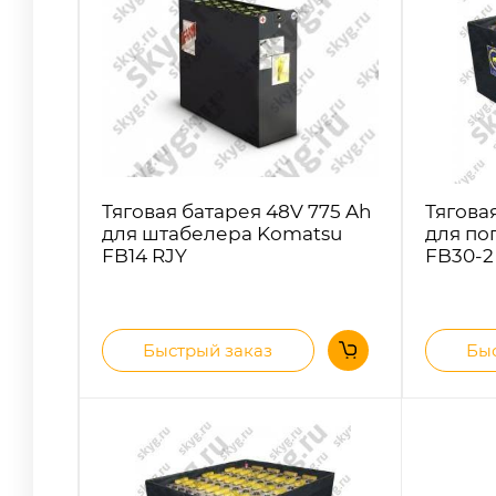
Тяговая батарея 48V 775 Ah
Тягова
для штабелера Komatsu
для по
FB14 RJY
FB30-2
Быстрый заказ
Быс