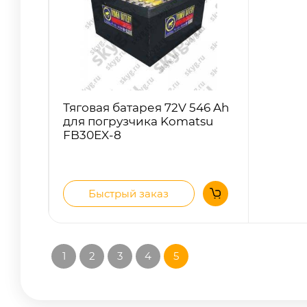
Тяговая батарея 72V 546 Ah
для погрузчика Komatsu
FB30EX-8
Быстрый заказ
1
2
3
4
5