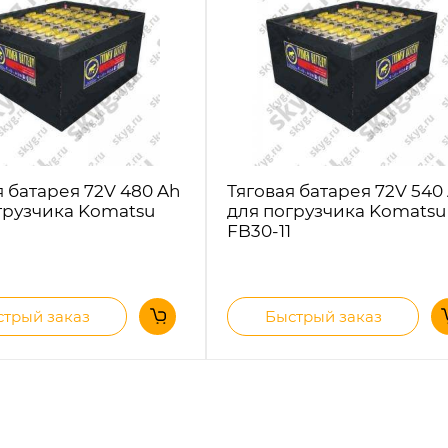
я батарея 72V 480 Ah
Тяговая батарея 72V 540
грузчика Komatsu
для погрузчика Komatsu
FB30-11
трый заказ
Быстрый заказ