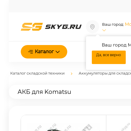
Мо
Ваш город:
Ваш город М
О нас
Каталог
Да, все верно
Каталог складской техники
Аккумуляторы для складс
АКБ для Komatsu