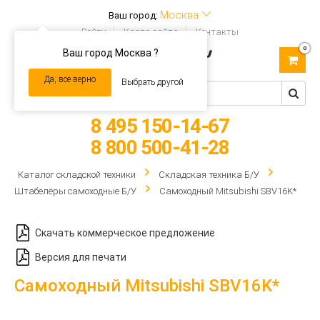
Москва
Ваш город:
Войти
Карта сайта
Контакты
0
Ваш город Москва ?
Toggle
navigation
Да, все верно
Выбрать другой
8 495 150-14-67
8 800 500-41-28
Каталог складской техники
Складская техника Б/У
Штабелёры самоходные Б/У
Самоходный Mitsubishi SBV16K*
Скачать коммерческое предложение
Версия для печати
Самоходный Mitsubishi SBV16K*