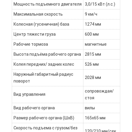
Мощность подъемного двигателя
3,0/15 кВт (л.с.)
Максимальная скорость
9 км/ч
Колесная (гусеничная) база
1274 мм
Центр тяжести груза
600 мм
Рабочие тормоза
магнитные
Высота подъёма рабочего органа
2815 мм
Колея передних/ задних колес
526 мм
Наружный габаритный радиус
2028 мм
поворот
сопровождая/
Вид управления
стоя
Вид рабочего органа
вилы
Размер рабочего органа (ШхВ)
165x65 мм
Скорость подъема с грузом/без
120/210 мм/сек