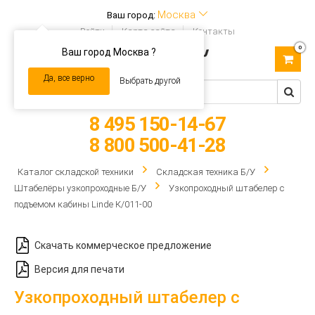
Москва
Ваш город:
Войти
Карта сайта
Контакты
0
Ваш город Москва ?
Toggle
navigation
Да, все верно
Выбрать другой
8 495 150-14-67
8 800 500-41-28
Каталог складской техники
Складская техника Б/У
Штабелёры узкопроходные Б/У
Узкопроходный штабелер с
подъемом кабины Linde К/011-00
Скачать коммерческое предложение
Версия для печати
Узкопроходный штабелер с