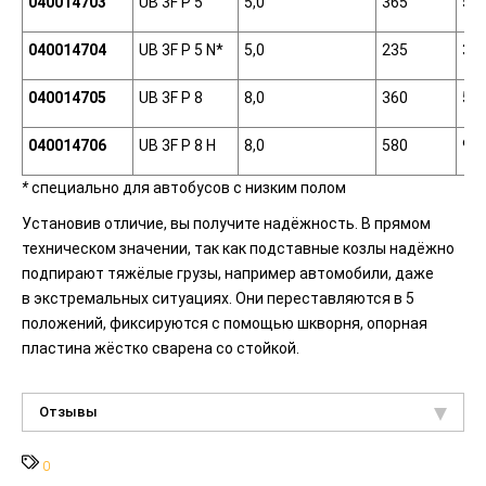
040014703
UB 3F Р 5
5,0
365
59
040014704
UB 3F Р 5 N*
5,0
235
34
040014705
UB 3F Р 8
8,0
360
59
040014706
UB 3F Р 8 Н
8,0
580
95
*
специально для автобусов с низким полом
Установив отличие, вы получите надёжность. В пря­мом
техническом значении, так как подставные козлы надёжно
подпирают тяжёлые грузы, например автомобили, даже
в экстремальных ситуациях. Они переставляются в 5
положений, фиксируются с помощью шкворня, опорная
пластина жёстко сва­рена со стойкой.
Отзывы
0