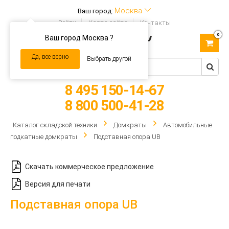
Москва
Ваш город:
Войти
Карта сайта
Контакты
0
Ваш город Москва ?
Toggle
navigation
Да, все верно
Выбрать другой
8 495 150-14-67
8 800 500-41-28
Каталог складской техники
Домкраты
Автомобильные
подкатные домкраты
Подставная опора UB
Скачать коммерческое предложение
Версия для печати
Подставная опора UB