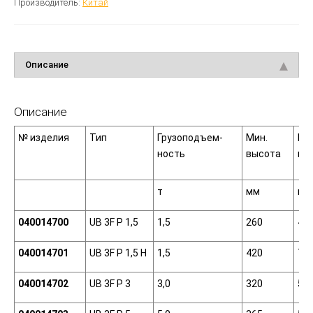
Производитель:
Китай
Описание
Описание
№ изделия
Тип
Грузоподъем-
Мин.
Ма
ность
высота
вы
т
мм
мм
040014700
UB 3F Р 1,5
1,5
260
45
040014701
UB 3F Р 1,5 Н
1,5
420
75
040014702
UB 3F Р 3
3,0
320
53