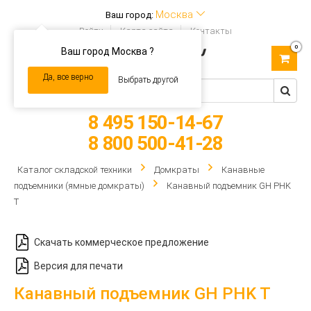
Москва
Ваш город:
Войти
Карта сайта
Контакты
0
Ваш город Москва ?
Toggle
navigation
Да, все верно
Выбрать другой
8 495 150-14-67
8 800 500-41-28
Каталог складской техники
Домкраты
Канавные
подъемники (ямные домкраты)
Канавный подъемник GH PHK
T
Скачать коммерческое предложение
Версия для печати
Канавный подъемник GH PHK T