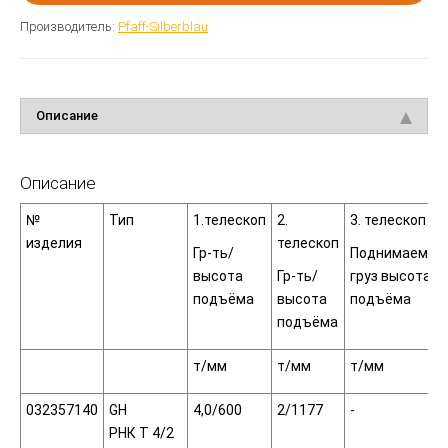
Производитель:
Pfaff-Silberblau
Описание
Описание
№
Тип
1.телескоп
2.
3. телескоп
изделия
телескоп
Гр-ть/
Поднимаемый
высота
Гр-ть/
груз высота
подъёма
высота
подъёма
подъёма
т/мм
т/мм
т/мм
032357140
GH
4,0/600
2/1177
-
РНК Т 4/2