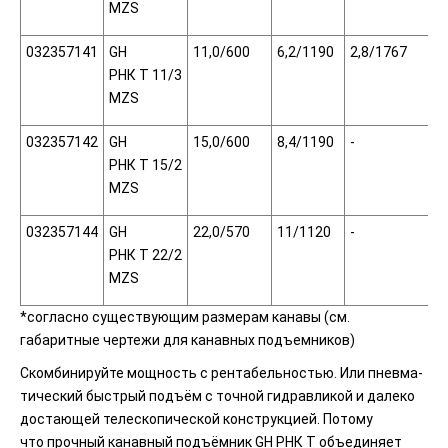
MZS
032357141
GH
11,0/600
6,2/1190
2,8/1767
РНК Т 11/3
MZS
032357142
GH
15,0/600
8,4/1190
-
РНК Т 15/2
MZS
032357144
GH
22,0/570
11/1120
-
РНК Т 22/2
MZS
*согласно существующим размерам канавы
(см
.
габаритные чертежи для канавных подъемников)
Скомбинируйте мощность с рентабельностью. Или пневма­
тический быстрый подъём с точной гидравликой и далеко
достающей телескопической конструкцией. Потому
что прочный канавный подъёмник GH РНК Т объединяет