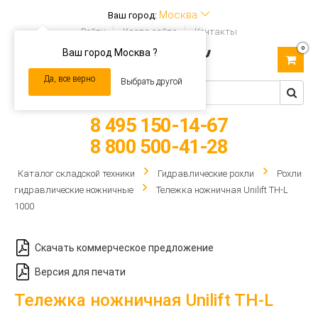
Москва
Ваш город:
Войти
Карта сайта
Контакты
0
Ваш город Москва ?
Toggle
navigation
Да, все верно
Выбрать другой
8 495 150-14-67
8 800 500-41-28
Каталог складской техники
Гидравлические рохли
Рохли
гидравлические ножничные
Тележка ножничная Unilift TH-L
1000
Скачать коммерческое предложение
Версия для печати
Тележка ножничная Unilift TH-L