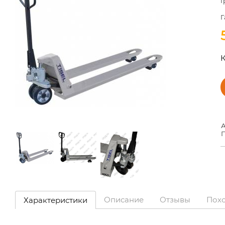
Г
Г
К
А
П
Описание
Отзывы
Пох
Характеристики