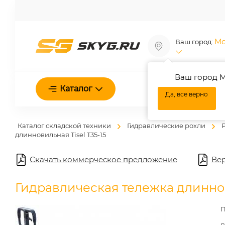
Мо
Ваш город:
Ваш город М
О нас
Каталог
Да, все верно
Каталог складской техники
Гидравлические рохли
длинновильная Tisel T35-15
Скачать коммерческое предложение
Вер
Гидравлическая тележка длиннов
П