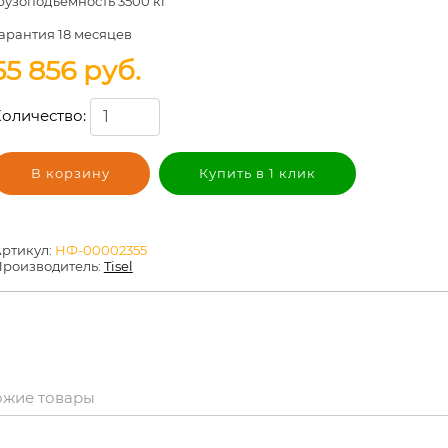
рузоподъемность 3500 кг
арантия
18 месяцев
55 856
руб.
оличество:
В корзину
Купить в 1 клик
ртикул:
НФ-00002355
роизводитель:
Tisel
ожие товары