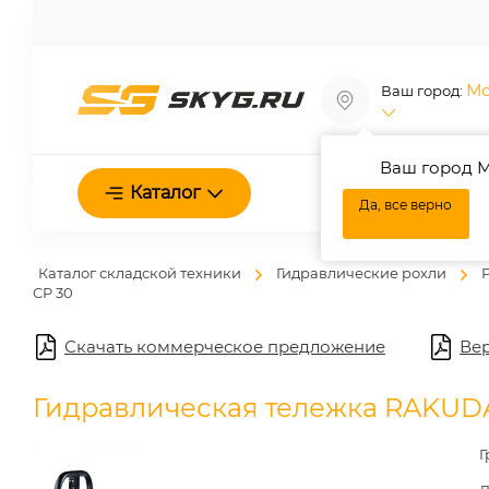
Мо
Ваш город:
Ваш город М
О нас
Каталог
Да, все верно
Каталог складской техники
Гидравлические рохли
Р
CP 30
Скачать коммерческое предложение
Вер
Гидравлическая тележка RAKUD
Г