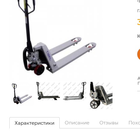
Г
Г
К
А
П
Описание
Отзывы
Пох
Характеристики