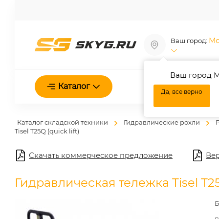
Мо
Ваш город:
Ваш город М
О нас
Каталог
Да, все верно
Каталог складской техники
Гидравлические рохли
Tisel T25Q (quick lift)
Скачать коммерческое предложение
Вер
Гидравлическая тележка Tisel T25Q
Б