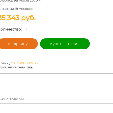
рузоподъемность 2500 кг
арантия
18 месяцев
35 343
руб.
оличество:
В корзину
Купить в 1 клик
ртикул:
НФ-00002203
роизводитель:
Tisel
ожие товары