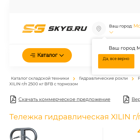
Мо
Ваш город:
Ваш город М
О нас
Каталог
Да, все верно
Каталог складской техники
Гидравлические рохли
XILIN г/п 2500 кг BFB с тормозом
Скачать коммерческое предложение
Вер
Тележка гидравлическая XILIN г/