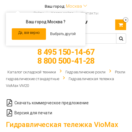
Москва
Ваш город:
Войти
Карта сайта
Контакты
0
Ваш город Москва ?
Toggle
navigation
Да, все верно
Выбрать другой
8 495 150-14-67
8 800 500-41-28
Каталог складской техники
Гидравлические рохли
Рохли
гидравлические стандартные
Гидравлическая тележка
VioMax VM20
Скачать коммерческое предложение
Версия для печати
Гидравлическая тележка VioMax