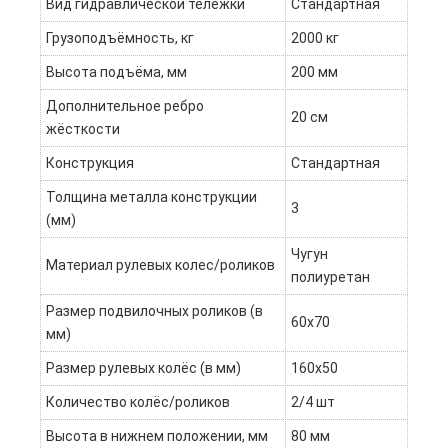
Вид гидравлической тележки
Стандартная
Грузоподъёмность, кг
2000 кг
Высота подъёма, мм
200 мм
Дополнительное ребро
20 см
жёсткости
Конструкция
Стандартная
Толщина металла конструкции
3
(мм)
Чугун
Материал рулевых колес/роликов
полиуретан
Размер подвилочных роликов (в
60х70
мм)
Размер рулевых колёс (в мм)
160х50
Количество колёс/роликов
2/4 шт
Высота в нижнем положении, мм
80 мм