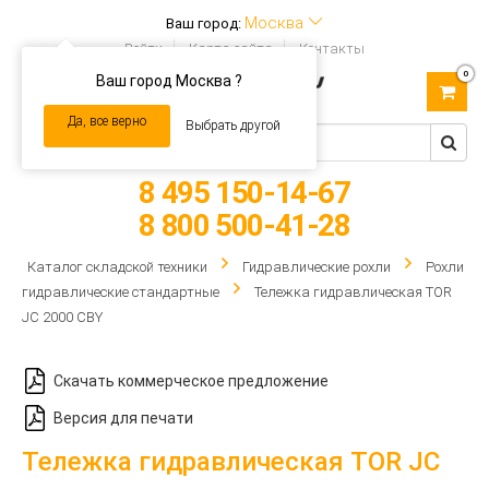
Москва
Ваш город:
Войти
Карта сайта
Контакты
0
Ваш город Москва ?
Toggle
navigation
Да, все верно
Выбрать другой
8 495 150-14-67
8 800 500-41-28
Каталог складской техники
Гидравлические рохли
Рохли
гидравлические стандартные
Тележка гидравлическая TOR
JC 2000 CBY
Скачать коммерческое предложение
Версия для печати
Тележка гидравлическая TOR JC