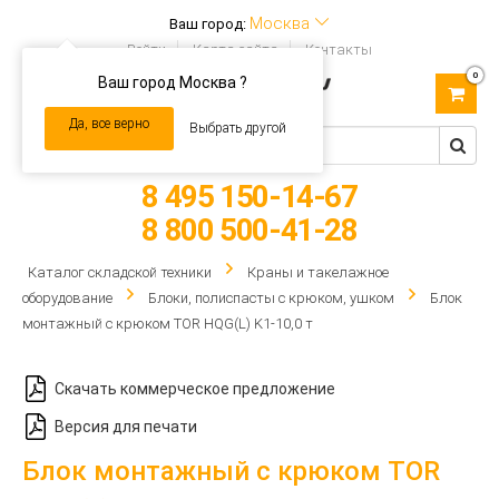
Москва
Ваш город:
Войти
Карта сайта
Контакты
0
Ваш город Москва ?
Toggle
navigation
Да, все верно
Выбрать другой
8 495 150-14-67
8 800 500-41-28
Каталог складской техники
Краны и такелажное
оборудование
Блоки, полиспасты с крюком, ушком
Блок
монтажный с крюком TOR HQG(L) K1-10,0 т
Скачать коммерческое предложение
Версия для печати
Блок монтажный с крюком TOR