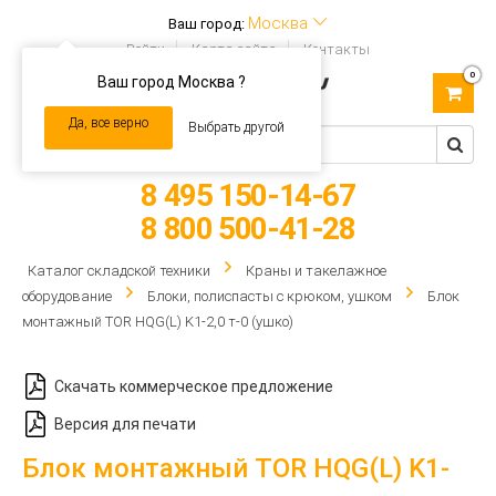
Москва
Ваш город:
Войти
Карта сайта
Контакты
0
Ваш город Москва ?
Toggle
navigation
Да, все верно
Выбрать другой
8 495 150-14-67
8 800 500-41-28
Каталог складской техники
Краны и такелажное
оборудование
Блоки, полиспасты с крюком, ушком
Блок
монтажный TOR HQG(L) K1-2,0 т-0 (ушко)
Скачать коммерческое предложение
Версия для печати
Блок монтажный TOR HQG(L) K1-