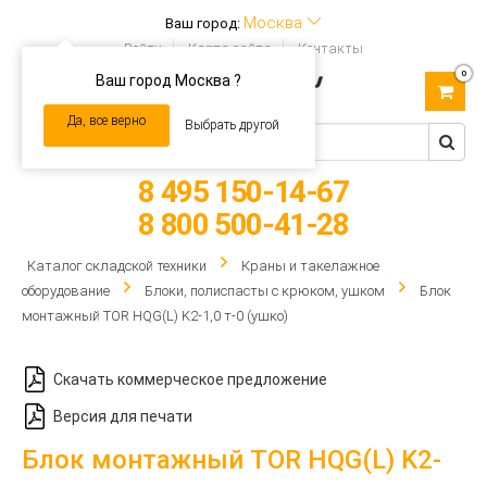
Москва
Ваш город:
Войти
Карта сайта
Контакты
0
Ваш город Москва ?
Toggle
navigation
Да, все верно
Выбрать другой
8 495 150-14-67
8 800 500-41-28
Каталог складской техники
Краны и такелажное
оборудование
Блоки, полиспасты с крюком, ушком
Блок
монтажный TOR HQG(L) K2-1,0 т-0 (ушко)
Скачать коммерческое предложение
Версия для печати
Блок монтажный TOR HQG(L) K2-