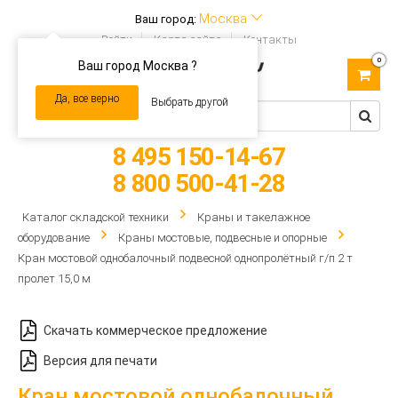
Москва
Ваш город:
Войти
Карта сайта
Контакты
0
Ваш город Москва ?
Toggle
navigation
Да, все верно
Выбрать другой
8 495 150-14-67
8 800 500-41-28
Каталог складской техники
Краны и такелажное
оборудование
Краны мостовые, подвесные и опорные
Кран мостовой однобалочный подвесной однопролётный г/п 2 т
пролет 15,0 м
Скачать коммерческое предложение
Версия для печати
Кран мостовой однобалочный