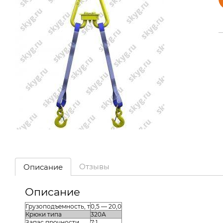
Отзывы
Описание
Описание
Грузоподъемность, т
0,5 — 20,0
Крюки типа
320А
Запас прочности
7:1