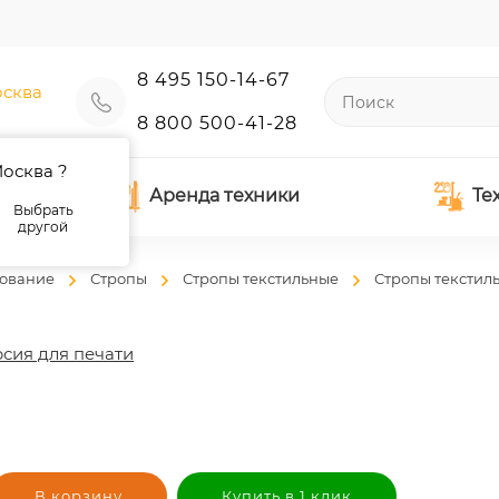
8 495 150-14-67
сква
8 800 500-41-28
осква ?
Аренда техники
Те
Выбрать
другой
дование
Стропы
Стропы текстильные
Стропы текстил
сия для печати
В корзину
Купить в 1 клик