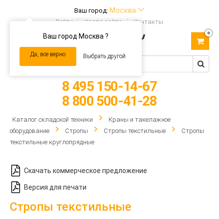
Москва
Ваш город:
Войти
Карта сайта
Контакты
0
Ваш город Москва ?
Toggle
navigation
Да, все верно
Выбрать другой
8 495 150-14-67
8 800 500-41-28
Каталог складской техники
Краны и такелажное
оборудование
Стропы
Стропы текстильные
Стропы
текстильные круглопрядные
Скачать коммерческое предложение
Версия для печати
Стропы текстильные