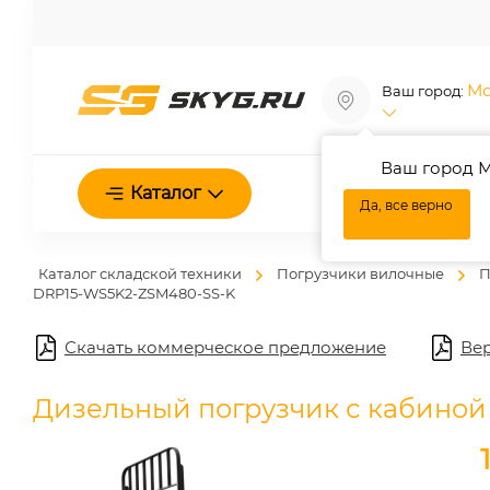
Мо
Ваш город:
Ваш город М
О нас
Каталог
Да, все верно
Каталог складской техники
Погрузчики вилочные
П
DRP15-WS5K2-ZSM480-SS-K
Скачать коммерческое предложение
Вер
Дизельный погрузчик с кабиной