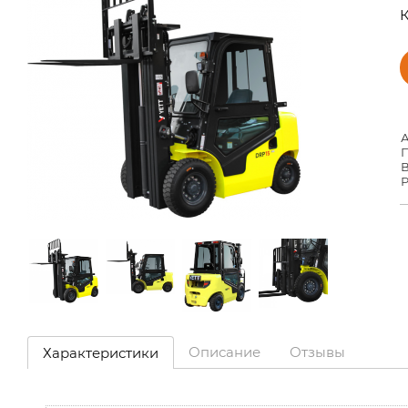
К
А
П
В
Описание
Отзывы
Характеристики