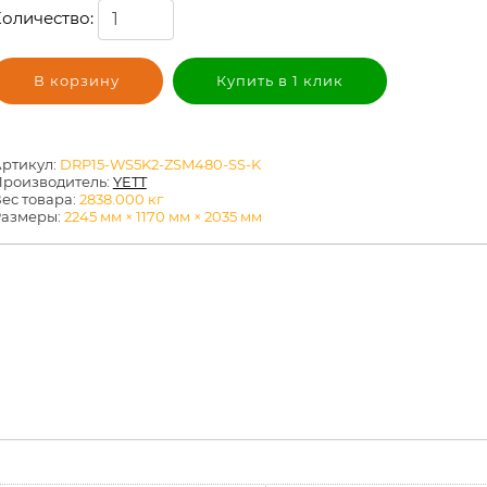
оличество:
В корзину
Купить в 1 клик
ртикул:
DRP15-WS5K2-ZSM480-SS-K
роизводитель:
YETT
ес товара:
2838.000
кг
Размеры:
2245 мм × 1170 мм × 2035 мм