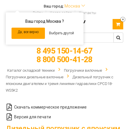
Москва
Ваш город:
Войти
Карта сайта
Контакты
0
Ваш город Москва ?
Toggle
navigation
Да, все верно
Выбрать другой
8 495 150-14-67
8 800 500-41-28
Каталог складской техники
Погрузчики вилочные
Погрузчики дизельные вилочные
Дизельный погрузчик с
японским двигателем и тремя линиями гидравлики CPCD18-
WS5K2
Скачать коммерческое предложение
Версия для печати
Дизельный погрузчик с японским