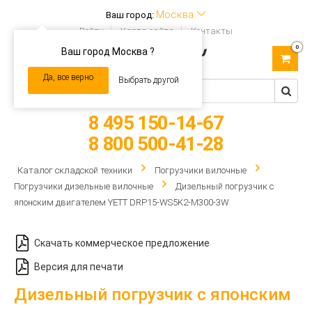
Москва
Ваш город:
Войти
Карта сайта
Контакты
0
Ваш город Москва ?
Toggle
navigation
Да, все верно
Выбрать другой
8 495 150-14-67
8 800 500-41-28
Каталог складской техники
Погрузчики вилочные
Погрузчики дизельные вилочные
Дизельный погрузчик с
японским двигателем YETT DRP15-WS5K2-M300-3W
Скачать коммерческое предложение
Версия для печати
Дизельный погрузчик с японским