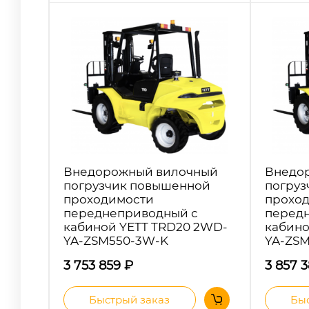
Внедорожный вилочный
Внедо
погрузчик повышенной
погруз
проходимости
прохо
переднеприводный с
перед
кабиной YETT TRD20 2WD-
кабино
YA-ZSM550-3W-K
YA-ZS
3 753 859
₽
3 857 
Быстрый заказ
Быс