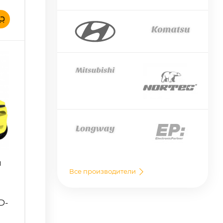
й
Все производители
D-