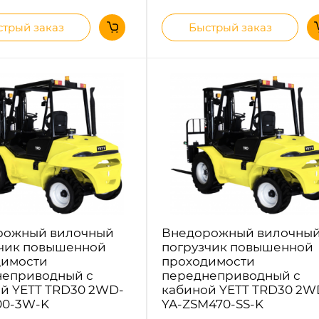
трый заказ
Быстрый заказ
рожный вилочный
Внедорожный вилочны
чик повышенной
погрузчик повышенной
димости
проходимости
неприводный с
переднеприводный с
й YETT TRD30 2WD-
кабиной YETT TRD30 2W
00-3W-K
YA-ZSM470-SS-K