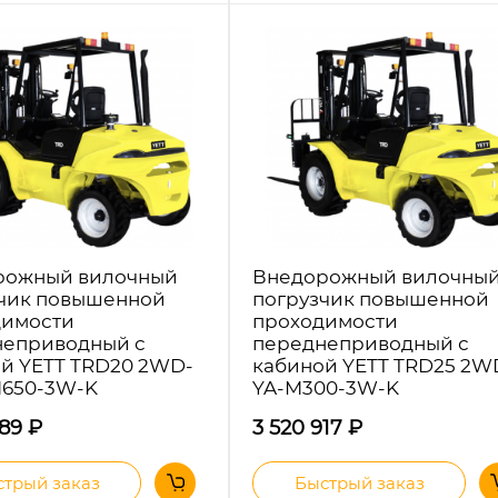
рожный вилочный
Внедорожный вилочны
чик повышенной
погрузчик повышенной
димости
проходимости
неприводный с
переднеприводный с
й YETT TRD20 2WD-
кабиной YETT TRD25 2W
M650-3W-K
YA-M300-3W-K
389
₽
3 520 917
₽
трый заказ
Быстрый заказ