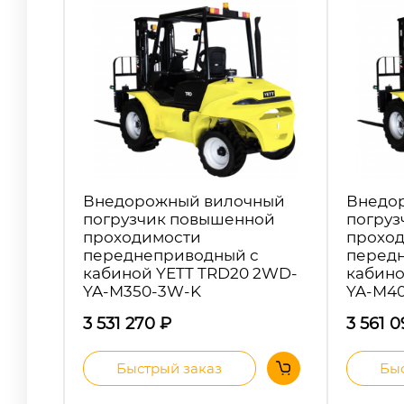
Внедорожный вилочный
Внедо
погрузчик повышенной
погруз
проходимости
прохо
переднеприводный с
перед
кабиной YETT TRD20 2WD-
кабино
YA-M350-3W-K
YA-M4
3 531 270
₽
3 561 
Быстрый заказ
Быс