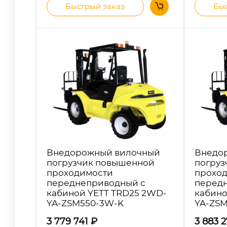
Быстрый заказ
Быс
Внедорожный вилочный
Внедо
погрузчик повышенной
погруз
проходимости
прохо
переднеприводный с
перед
кабиной YETT TRD25 2WD-
кабино
YA-ZSM550-3W-K
YA-ZS
3 779 741
₽
3 883 