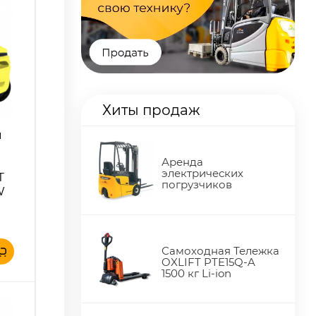
Хиты продаж
й
Аренда
электрических
T
погрузчиков
W
Самоходная Тележка
OXLIFT PTE15Q-A
1500 кг Li-ion