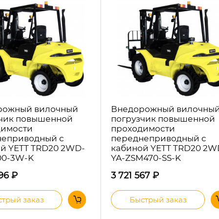
рожный вилочный
Внедорожный вилочны
чик повышенной
погрузчик повышенной
димости
проходимости
неприводный с
переднеприводный с
й YETT TRD20 2WD-
кабиной YETT TRD20 2W
00-3W-K
YA-ZSM470-SS-K
096
₽
3 721 567
₽
трый заказ
Быстрый заказ