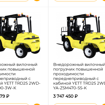
рожный вилочный
Внедорожный вилочны
чик повышенной
погрузчик повышенной
димости
проходимости
неприводный с
переднеприводный с
й YETT TRD25 2WD-
кабиной YETT TRD25 2W
00-3W-K
YA-ZSM470-SS-K
979
₽
3 747 450
₽