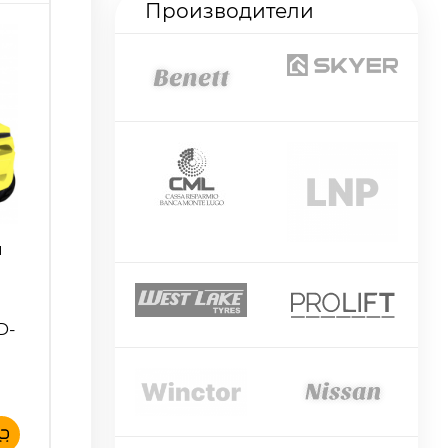
Производители
й
D-