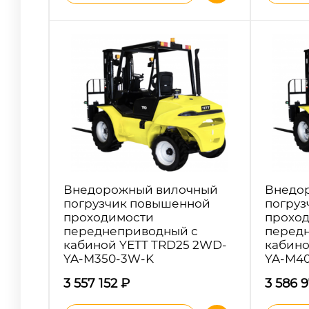
Внедорожный вилочный
Внедо
погрузчик повышенной
погруз
проходимости
прохо
переднеприводный с
перед
кабиной YETT TRD25 2WD-
кабино
YA-M350-3W-K
YA-M4
3 557 152
₽
3 586 