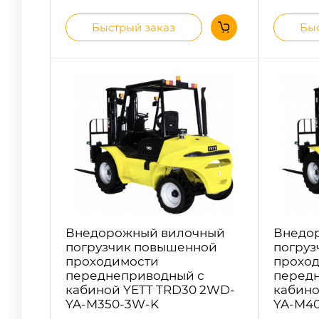
Быстрый заказ
Быс
Внедорожный вилочный
Внедо
погрузчик повышенной
погруз
проходимости
прохо
переднеприводный с
перед
кабиной YETT TRD30 2WD-
кабино
YA-M350-3W-K
YA-M4