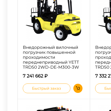
Внедорожный вилочный
Внедо
погрузчик повышенной
погруз
проходимости
прохо
переднеприводный YETT
перед
TRD50 2WD-DE-M300-3W
TRD50
7 241 662
₽
7 332 
Быстрый заказ
Быс