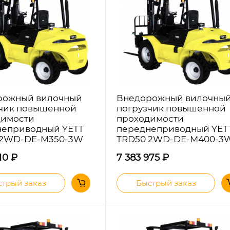
рожный вилочный
Внедорожный вилочны
чик повышенной
погрузчик повышенной
димости
проходимости
неприводный YETT
переднеприводный YET
 2WD-DE-M350-3W
TRD50 2WD-DE-M400-3
210
₽
7 383 975
₽
трый заказ
Быстрый заказ