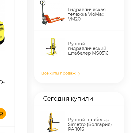
Гидравлическая
тележка VioMax
VM20
Ручной
гидравлический
штабелер MS0516
й
Все хиты продаж
D-
Сегодня купили
Ручной штабелер
Simetro (Болгария)
PA 1016