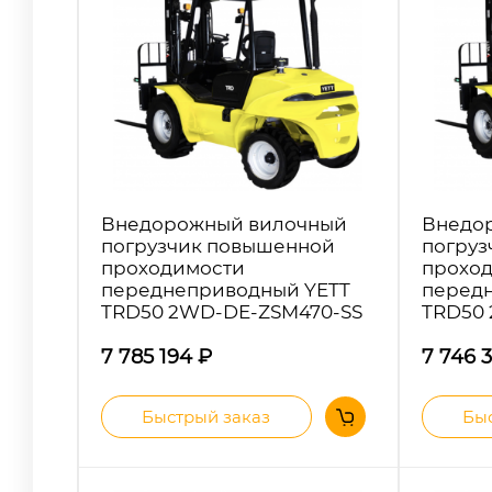
Внедорожный вилочный
Внедо
погрузчик повышенной
погруз
проходимости
прохо
переднеприводный YETT
перед
TRD50 2WD-DE-ZSM470-SS
TRD50
7 785 194
₽
7 746 
Быстрый заказ
Быс