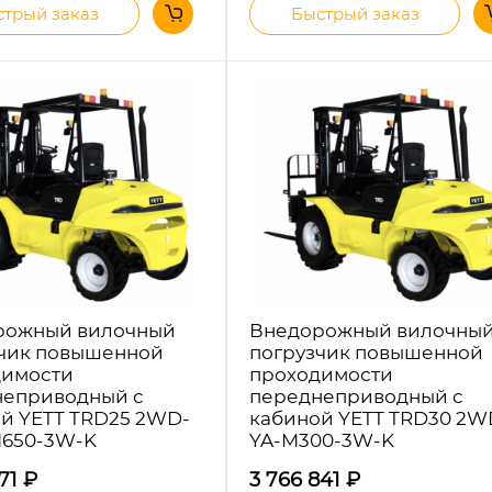
трый заказ
Быстрый заказ
рожный вилочный
Внедорожный вилочны
чик повышенной
погрузчик повышенной
димости
проходимости
неприводный с
переднеприводный с
й YETT TRD25 2WD-
кабиной YETT TRD30 2W
M650-3W-K
YA-M300-3W-K
271
₽
3 766 841
₽