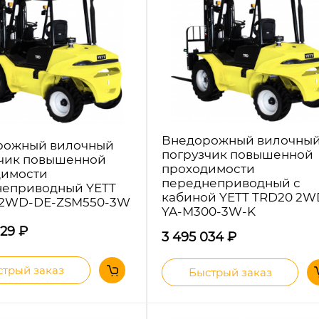
Внедорожный вилочны
рожный вилочный
погрузчик повышенной
чик повышенной
проходимости
димости
переднеприводный с
неприводный YETT
кабиной YETT TRD20 2W
 2WD-DE-ZSM550-3W
YA-M300-3W-K
329
₽
3 495 034
₽
трый заказ
Быстрый заказ