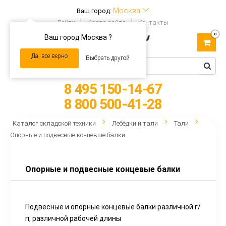
Москва
Ваш город:
Войти
Карта сайта
Контакты
0
Ваш город Москва ?
Toggle
navigation
Да, все верно
Выбрать другой
8 495 150-14-67
8 800 500-41-28
Каталог складской техники
Лебёдки и тали
Тали
Опорные и подвесные концевые балки
Опорные и подвесные концевые балки
Подвесные и опорные концевые балки различной г/
п, различной рабочей длины