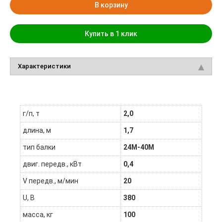
В корзину
Купить в 1 клик
Характеристики
г/п, т
2,0
длина, м
1,7
тип балки
24М-40М
двиг. передв., кВт
0,4
V передв., м/мин
20
U, В
380
масса, кг
100