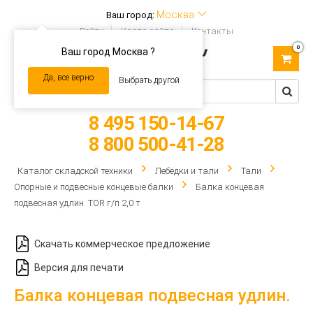
Москва
Ваш город:
Войти
Карта сайта
Контакты
0
Ваш город Москва ?
Toggle
navigation
Да, все верно
Выбрать другой
8 495 150-14-67
8 800 500-41-28
Каталог складской техники
Лебёдки и тали
Тали
Опорные и подвесные концевые балки
Балка концевая
подвесная удлин. TOR г/п 2,0 т
Скачать коммерческое предложение
Версия для печати
Балка концевая подвесная удлин.