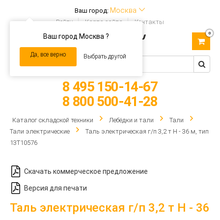
Москва
Ваш город:
Войти
Карта сайта
Контакты
0
Ваш город Москва ?
Toggle
navigation
Да, все верно
Выбрать другой
8 495 150-14-67
8 800 500-41-28
Каталог складской техники
Лебёдки и тали
Тали
Тали электрические
Таль электрическая г/п 3,2 т Н - 36 м, тип
13Т10576
Скачать коммерческое предложение
Версия для печати
Таль электрическая г/п 3,2 т Н - 36