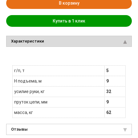
В корзину
Купить в 1 клик
Характеристики
г/п, т
5
H подъема, м
9
усилие руки, кг
32
пруток цепи, мм
9
масса, кг
62
Отзывы