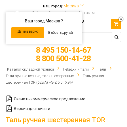
Москва
Ваш город:
Войти
Карта сайта
Контакты
0
Ваш город Москва ?
Toggle
navigation
Да, все верно
Выбрать другой
8 495 150-14-67
8 800 500-41-28
Каталог складской техники
Лебёдки и тали
Тали
Тали ручные цепные, тали шестеренные
Таль ручная
шестеренная TOR (622-A) HS-Z 5,0 ТХ9 М
Скачать коммерческое предложение
Версия для печати
Таль ручная шестеренная TOR