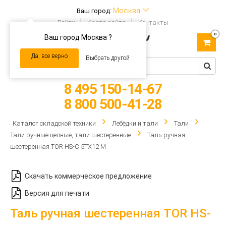
Москва
Ваш город:
Войти
Карта сайта
Контакты
0
Ваш город Москва ?
Toggle
navigation
Да, все верно
Выбрать другой
8 495 150-14-67
8 800 500-41-28
Каталог складской техники
Лебёдки и тали
Тали
Тали ручные цепные, тали шестеренные
Таль ручная
шестеренная TOR HS-C 5ТХ12 М
Скачать коммерческое предложение
Версия для печати
Таль ручная шестеренная TOR HS-