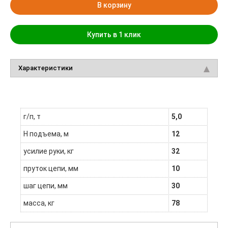
В корзину
Купить в 1 клик
Характеристики
г/п, т
5,0
H подъема, м
12
усилие руки, кг
32
пруток цепи, мм
10
шаг цепи, мм
30
масса, кг
78