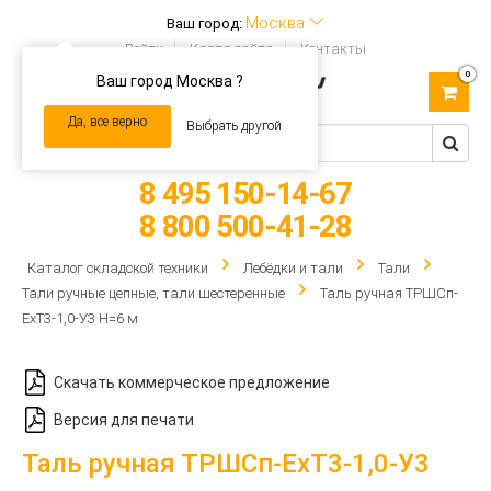
Москва
Ваш город:
Войти
Карта сайта
Контакты
0
Ваш город Москва ?
Toggle
navigation
Да, все верно
Выбрать другой
8 495 150-14-67
8 800 500-41-28
Каталог складской техники
Лебёдки и тали
Тали
Тали ручные цепные, тали шестеренные
Таль ручная ТРШCп-
ЕхТ3-1,0-У3 Н=6 м
Скачать коммерческое предложение
Версия для печати
Таль ручная ТРШCп-ЕхТ3-1,0-У3