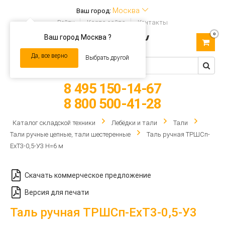
Москва
Ваш город:
Войти
Карта сайта
Контакты
0
Ваш город Москва ?
Toggle
navigation
Да, все верно
Выбрать другой
8 495 150-14-67
8 800 500-41-28
Каталог складской техники
Лебёдки и тали
Тали
Тали ручные цепные, тали шестеренные
Таль ручная ТРШCп-
ЕхТ3-0,5-У3 Н=6 м
Скачать коммерческое предложение
Версия для печати
Таль ручная ТРШCп-ЕхТ3-0,5-У3