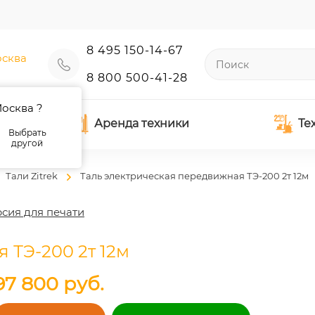
8 495 150-14-67
сква
8 800 500-41-28
осква ?
Аренда техники
Те
Выбрать
другой
Тали Zitrek
Таль электрическая передвижная ТЭ-200 2т 12м
сия для печати
 ТЭ-200 2т 12м
97 800
руб.