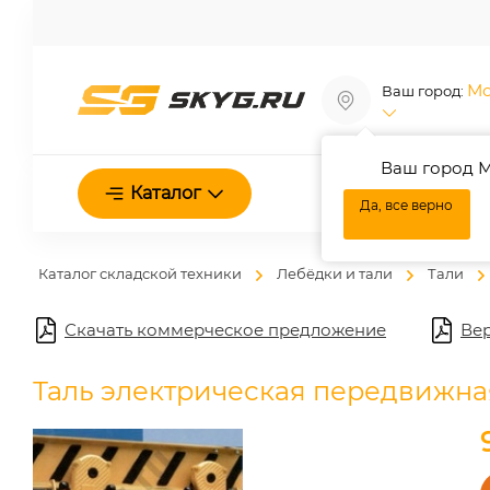
Мо
Ваш город:
Ваш город М
О нас
Каталог
Да, все верно
Каталог складской техники
Лебёдки и тали
Тали
Скачать коммерческое предложение
Вер
Таль электрическая передвижная