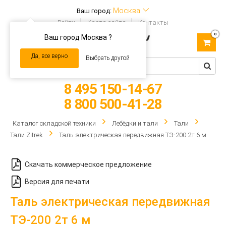
Москва
Ваш город:
Войти
Карта сайта
Контакты
0
Ваш город Москва ?
Toggle
navigation
Да, все верно
Выбрать другой
8 495 150-14-67
8 800 500-41-28
Каталог складской техники
Лебёдки и тали
Тали
Тали Zitrek
Таль электрическая передвижная ТЭ-200 2т 6 м
Скачать коммерческое предложение
Версия для печати
Таль электрическая передвижная
ТЭ-200 2т 6 м