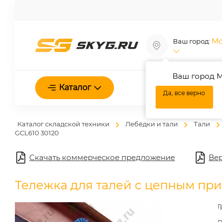
Мо
Ваш город:
Ваш город М
О нас
Каталог
Да, все верно
Каталог складской техники
Лебёдки и тали
Тали
GCL610 30120
Скачать коммерческое предложение
Вер
Тележка для талей с цепным при
Г
В