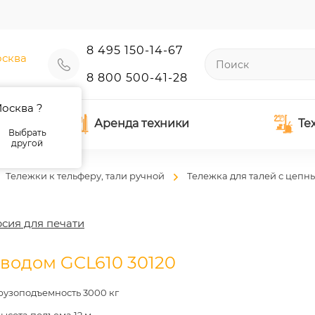
8 495 150-14-67
сква
8 800 500-41-28
осква ?
Аренда техники
Те
Выбрать
другой
Тележки к тельферу, тали ручной
Тележка для талей с цеп
сия для печати
водом GCL610 30120
рузоподъемность 3000 кг
ысота подъема 12 м