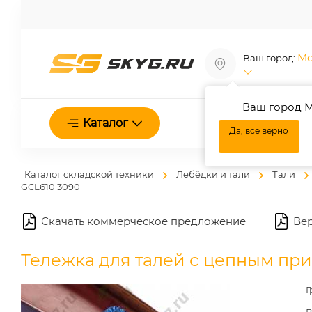
Мо
Ваш город:
Ваш город М
О нас
Каталог
Да, все верно
Каталог складской техники
Лебёдки и тали
Тали
GCL610 3090
Скачать коммерческое предложение
Вер
Тележка для талей с цепным пр
Г
В