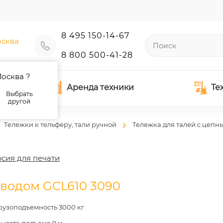
8 495 150-14-67
сква
8 800 500-41-28
осква ?
Аренда техники
Те
Выбрать
другой
Тележки к тельферу, тали ручной
Тележка для талей с цеп
сия для печати
иводом GCL610 3090
рузоподъемность 3000 кг
ысота подъема 9 м